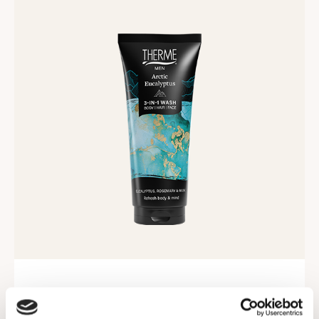
Lees
meer
Arctic Eucalyptus 3-in-1 Wash