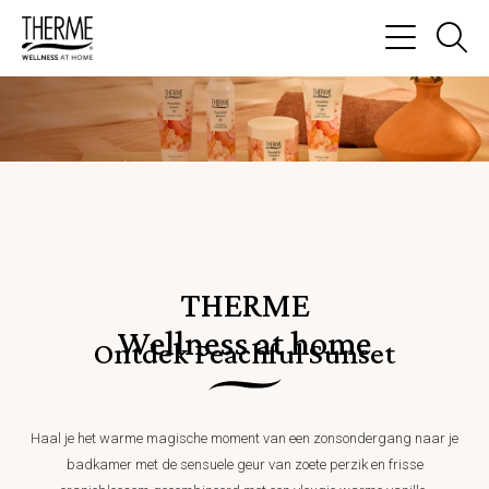
Ga
na
Menu
de
zo
pa
THERME
Wellness at home
Ontdek Peachful Sunset
Haal je het warme magische moment van een zonsondergang naar je
badkamer met de sensuele geur van zoete perzik en frisse