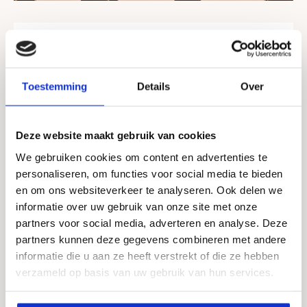
Voel je goed en straal met THERME
Glow
Toestemming
Details
Over
Herken je dat: dat je huid straalt na een fijne vakantie,
een dagje wellness of na een goed verzorgingsritueel?
Deze website maakt gebruik van cookies
THERME Glow is een innovatieve en premium lijn
We gebruiken cookies om content en advertenties te
producten die je huid de natuurlijke glow geeft door
personaliseren, om functies voor social media te bieden
verschillende actives zoals Gradual Tanning, Shimmer
en om ons websiteverkeer te analyseren. Ook delen we
of Glow Serum in combinatie met de rijke geurbeleving
informatie over uw gebruik van onze site met onze
van THERME.
partners voor social media, adverteren en analyse. Deze
partners kunnen deze gegevens combineren met andere
informatie die u aan ze heeft verstrekt of die ze hebben
Ontdek Glow
verzameld op basis van uw gebruik van hun services.
Privacy