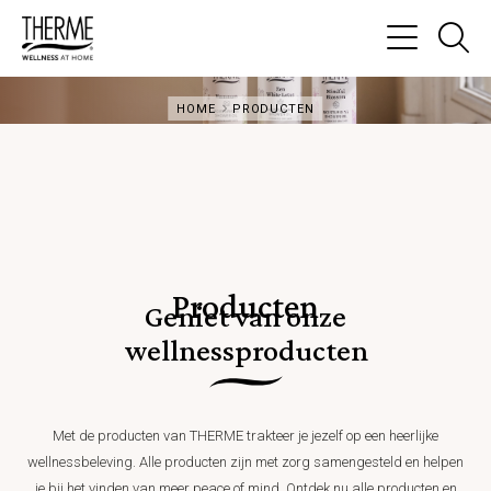
Ga
na
Menu
de
HOME
HOME
PRODUCTEN
PRODUCTEN
zo
pa
Producten
Geniet van onze
wellnessproducten
Met de producten van THERME trakteer je jezelf op een heerlijke
wellnessbeleving. Alle producten zijn met zorg samengesteld en helpen
je bij het vinden van meer peace of mind. Ontdek nu alle producten en