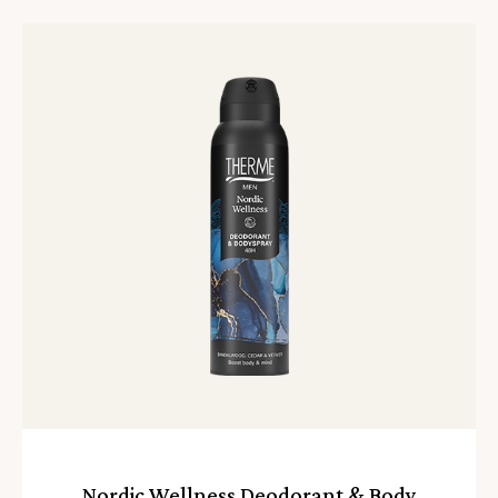
Lees
meer
Nordic Wellness Deodorant & Body