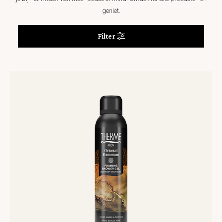
geniet.
Filter
Lees
meer