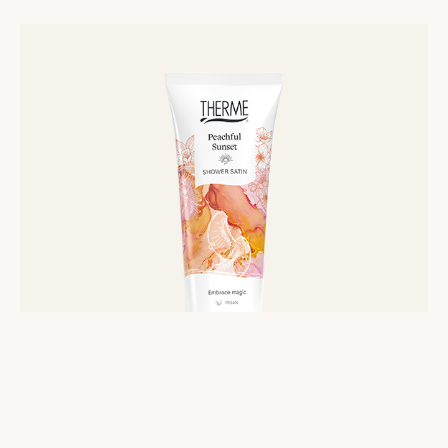
Lees
meer
Peachful Sunset Shower Satin