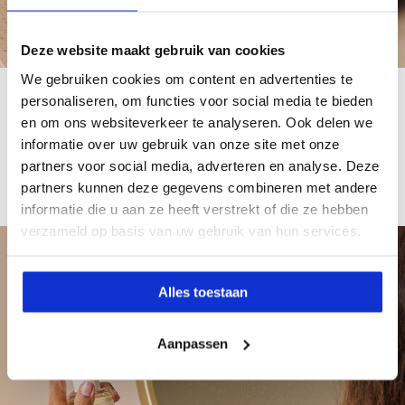
Deze website maakt gebruik van cookies
We gebruiken cookies om content en advertenties te
personaliseren, om functies voor social media te bieden
Gebruikswijze
en om ons websiteverkeer te analyseren. Ook delen we
Spray de mist over haar en huid en parfumeer jezelf
informatie over uw gebruik van onze site met onze
van top tot teen. Neem de mist mee in je tas om de
partners voor social media, adverteren en analyse. Deze
geur gedurende de dag op te frissen.
partners kunnen deze gegevens combineren met andere
informatie die u aan ze heeft verstrekt of die ze hebben
verzameld op basis van uw gebruik van hun services.
Privacy
Alles toestaan
Cookies
Aanpassen