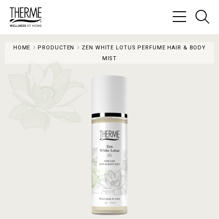
Ga
na
Menu
de
HOME
PRODUCTEN
ZEN WHITE LOTUS PERFUME HAIR & BODY
zo
MIST
pa