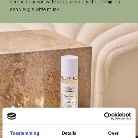
serene geur van witte lotus, aromatische jasmijn en
een vleugje witte musk.
Toestemming
Details
Over