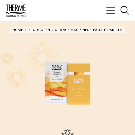
Ga
na
Menu
de
HOME
PRODUCTEN
ORANGE HAPPINESS EAU DE PARFUM
zo
pa