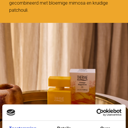
gecombineerd met bloemige mimosa en kruidige
patchouli.