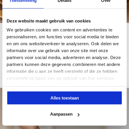
Toestemming
Details
Over
Deze website maakt gebruik van cookies
We gebruiken cookies om content en advertenties te
Gebruikswijze
personaliseren, om functies voor social media te bieden
en om ons websiteverkeer te analyseren. Ook delen we
Parfum heeft warmte nodig om goed opgemerkt te
informatie over uw gebruik van onze site met onze
worden. Spray de parfum daarom in de nek, hals,
partners voor social media, adverteren en analyse. Deze
achter de oren of op de polsen. Zo geef je het de tijd
partners kunnen deze gegevens combineren met andere
om te verdampen en alle heerlijke geurlagen te
informatie die u aan ze heeft verstrekt of die ze hebben
onthullen.
verzameld op basis van uw gebruik van hun services.
Privacy
Alles toestaan
Cookies
Aanpassen