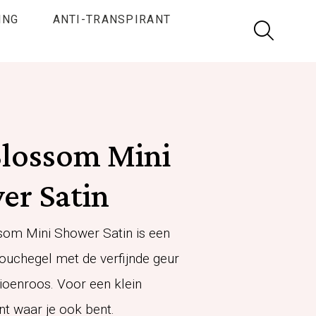
ING
ANTI-TRANSPIRANT
Ga
naar
de
zoek
pagina
Blossom Mini
er Satin
om Mini Shower Satin is een
ouchegel met de verfijnde geur
oenroos. Voor een klein
 waar je ook bent.