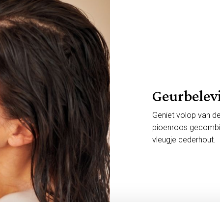
Geurbelev
Geniet volop van de
pioenroos gecombin
vleugje cederhout.