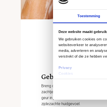
Toestemming
Deze website maakt gebruik
We gebruiken cookies om cont
websiteverkeer te analyseren
media, adverteren en analys
verstrekt of die ze hebben v
Privacy
Cookies
Gebruikswijze
Breng de shower satin aan op je hand.
zachtjes in op de vochtige huid. Neem 
geur in je op te nemen. Spoel af en gen
zijdezachte huidgevoel.