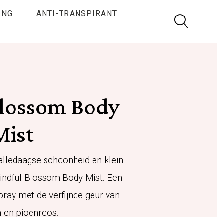
ING
ANTI-TRANSPIRANT
Ga
naar
de
zoek
pagina
Blossom Body
Mist
alledaagse schoonheid en klein
ndful Blossom Body Mist. Een
pray met de verfijnde geur van
 en pioenroos.