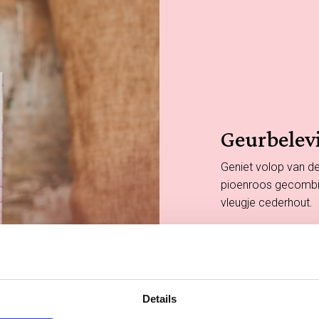
Geurbelev
Geniet volop van de
pioenroos gecombin
vleugje cederhout.
Details