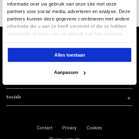
Naar de homepage
informatie over uw gebruik van onze site met onze
partners voor social media, adverteren en analyse. Deze
partners kunnen deze gegevens combineren met andere
Naar de zoekpagina
informatie die u aan ze heeft verstrekt of die ze hebben
verzameld op basis van uw gebruik van hun services.
Home
Privacy
Alles toestaan
Cookies
Beleef Therme
Aanpassen
Klantenservice
Socials
Contact
Privacy
Cookies