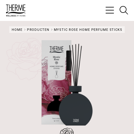
Ga
na
Menu
de
HOME
PRODUCTEN
MYSTIC ROSE HOME PERFUME STICKS
zo
pa