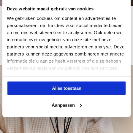
Deze website maakt gebruik van cookies
Gebruikswijze
We gebruiken cookies om content en advertenties te
personaliseren, om functies voor social media te bieden
Plaats de stokjes in de fles voor een heerlijke
en om ons websiteverkeer te analyseren. Ook delen we
geurbeleving in huis. De geur zal zich langzaam
informatie over uw gebruik van onze site met onze
verspreiden. Tip: draai de stokjes om de 4 à 5 dagen
partners voor social media, adverteren en analyse. Deze
om optimaal te genieten van de rijke geur.
partners kunnen deze gegevens combineren met andere
informatie die u aan ze heeft verstrekt of die ze hebben
verzameld op basis van uw gebruik van hun services.
Privacy
Alles toestaan
Cookies
Aanpassen